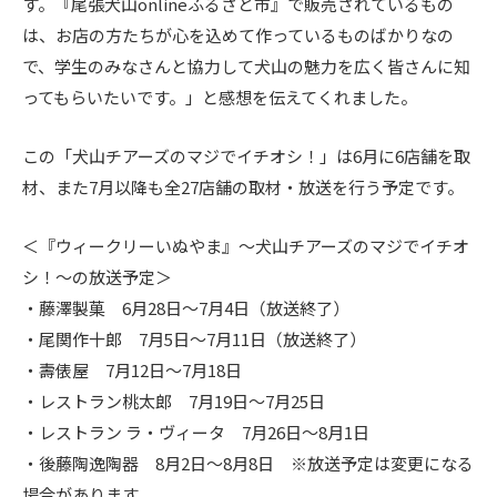
す。『尾張犬山onlineふるさと市』で販売されているもの
は、お店の方たちが心を込めて作っているものばかりなの
で、学生のみなさんと協力して犬山の魅力を広く皆さんに知
ってもらいたいです。」と感想を伝えてくれました。
この「犬山チアーズのマジでイチオシ！」は6月に6店舗を取
材、また7月以降も全27店舗の取材・放送を行う予定です。
＜『ウィークリーいぬやま』～犬山チアーズのマジでイチオ
シ！～の放送予定＞
・藤澤製菓 6月28日～7月4日（放送終了）
・尾関作十郎 7月5日～7月11日（放送終了）
・壽俵屋 7月12日～7月18日
・レストラン桃太郎 7月19日～7月25日
・レストラン ラ・ヴィータ 7月26日～8月1日
・後藤陶逸陶器 8月2日～8月8日 ※放送予定は変更になる
場合があります。