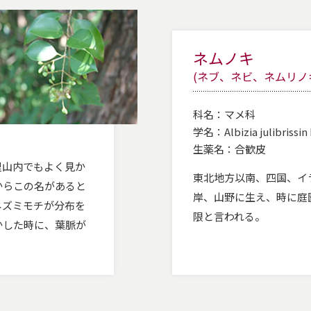
ネムノキ
(ネブ、ネビ、ネムリノ
科名：
マメ科
学名：
Albizia julibrissin
生薬名：
合歓皮
里山内でもよく見か
東北地方以南、四国、イ
からこの名があると
岸、山野に生え、時に庭
ネズミモチが分布を
限と言われる。
かした時に、葉脈が