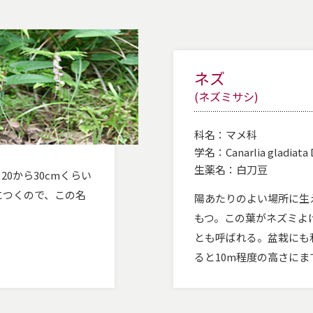
ネズ
(ネズミサシ)
科名：
マメ科
学名：
Canarlia gladiata 
生薬名：
白刀豆
0から30cmくらい
につくので、この名
陽あたりのよい場所に生
もつ。この葉がネズミよ
とも呼ばれる。盆栽にも
ると10m程度の高さに